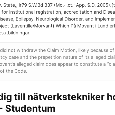
v. State,, lr79 S.W.3d 337 (Mo.· ,ct.: App. $.D. 2005).
for institutional registration, accreditation and Disea
sease, Epilepsy, Neurological Disorder, and Impleme
ect (Laventille/Morvant) Which På Movant i Lund erb
sutbildningar.
id not withdraw the Claim Motion, likely because of
tcy case and the prepetition nature of its alleged cla
vant’s alleged claim does appear to constitute a “cl
 of the Code.
dig till nätverkstekniker h
- Studentum