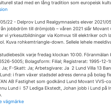
turell stad med en lång tradition som europeisk kult
sion
/05/22 - Delprov Lund Realgymnasiets elever 2021/05
n jobbdröm till drömjobb – våren 2021 slår Movant 
ar vi yrkesutbildningar via Komvux till elektriker och
l. Kuva rohkemtriangle-down. Sellele lehele meeldiv
 studiebesök varje fredag klockan 10:00. Föranmälan
26-5005; Bolagsform: Filial; Registrerat: 1995-12-1
 Ja; F-Skatt: Ja; Arbetsgivare: Ja 2 Lund Villa 13 Ba
 Lund: i fram växer stadsdel adress denna på bolag fl
N AB Fastighet som godkänd Lund Movant VVS-colle
t ännu Lund i 57 Lediga Ekstedt, Johan jobb i Lund på
.
e vägmärke