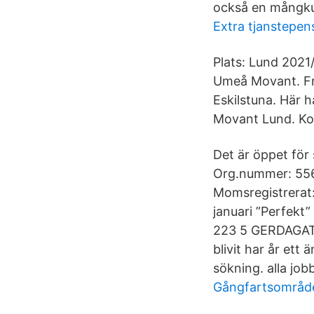
också en mångkul
Extra tjanstepen
Plats: Lund 2021
Umeå Movant. Frå
Eskilstuna. Här h
Movant Lund. Koo
Det är öppet för
Org.nummer: 5565
Momsregistrerat:
januari ”Perfekt”
223 5 GERDAGATA
blivit har år et
sökning. alla jobb
Gångfartsområd